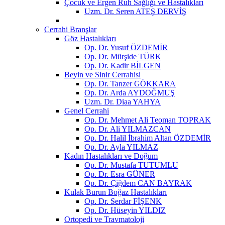
Çocuk ve Ergen Ruh Sağlığı ve Hastalıkları
Uzm. Dr. Seren ATEŞ DERVİŞ
Cerrahi Branşlar
Göz Hastalıkları
Op. Dr. Yusuf ÖZDEMİR
Op. Dr. Mürşide TÜRK
Op. Dr. Kadir BİLGEN
Beyin ve Sinir Cerrahisi
Op. Dr. Tanzer GÖKKARA
Op. Dr. Arda AYDOĞMUŞ
Uzm. Dr. Diaa YAHYA
Genel Cerrahi
Op. Dr. Mehmet Ali Teoman TOPRAK
Op. Dr. Ali YILMAZCAN
Op. Dr. Halil İbrahim Altan ÖZDEMİR
Op. Dr. Ayla YILMAZ
Kadın Hastalıkları ve Doğum
Op. Dr. Mustafa TUTUMLU
Op. Dr. Esra GÜNER
Op. Dr. Çiğdem CAN BAYRAK
Kulak Burun Boğaz Hastalıkları
Op. Dr. Serdar FİŞENK
Op. Dr. Hüseyin YILDIZ
Ortopedi ve Travmatoloji