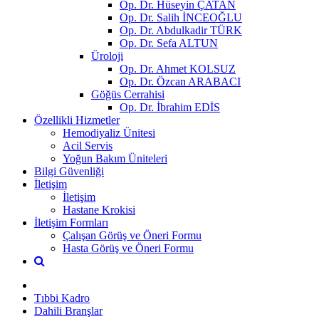
Op. Dr. Hüseyin ÇATAN
Op. Dr. Salih İNCEOĞLU
Op. Dr. Abdulkadir TÜRK
Op. Dr. Sefa ALTUN
Üroloji
Op. Dr. Ahmet KOLSUZ
Op. Dr. Özcan ARABACI
Göğüs Cerrahisi
Op. Dr. İbrahim EDİS
Özellikli Hizmetler
Hemodiyaliz Ünitesi
Acil Servis
Yoğun Bakım Üniteleri
Bilgi Güvenliği
İletişim
İletişim
Hastane Krokisi
İletişim Formları
Çalışan Görüş ve Öneri Formu
Hasta Görüş ve Öneri Formu
Tıbbi Kadro
Dahili Branşlar