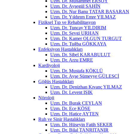
Uzm. Dr. Muhammet ERSOY
Uzm. Dr. Ayşegül ŞAHİN
Uzm. Dr. Nur Banu TATAR BAŞARAN
Uzm. Dr. Yıldırım Emre YILMAZ
Fiziksel Tıp ve Rehabilitasyon
Uzm. Dr. Tuncay YILDIRIM
Uzm. Dr. Sevgi URHAN
Uzm. Dr. Kamer OLGUN TURGUT
Uzm. Dr. Tuğba GÖKKAYA
Enfeksiyon Hastalıkları
Uzm. Dr. Sibel KARABULUT
Uzm. Dr. Arzu EMRE
Kardiyoloji
Uzm. Dr. Mustafa KÖKLÜ
Uzm. Dr. Ayşe Sümeyye GÜLEŞÇİ
Göğüs Hastalıkları
Uzm. Dr. Denizhan Kıvanç YILMAZ
Uzm. Dr. Levent IŞIK
Nöroloji
Uzm. Dr. Burak CEYLAN
Uzm. Dr. Ece KÖSE
Uzm. Dr. Hatice AYTEN
Ruh ve Sinir Hastalıkları
Uzm. Dr. Hüseyin Fatih ŞEKER
Uzm. Dr. Bilal TANRITANIR