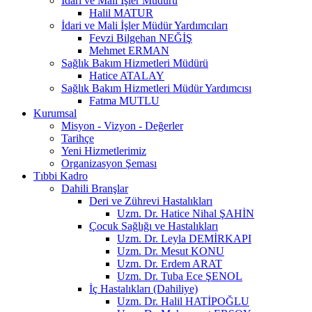
İdari ve Mali İşler Müdürü
Halil MATUR
İdari ve Mali İşler Müdür Yardımcıları
Fevzi Bilgehan NEĞİŞ
Mehmet ERMAN
Sağlık Bakım Hizmetleri Müdürü
Hatice ATALAY
Sağlık Bakım Hizmetleri Müdür Yardımcısı
Fatma MUTLU
Kurumsal
Misyon - Vizyon - Değerler
Tarihçe
Yeni Hizmetlerimiz
Organizasyon Şeması
Tıbbi Kadro
Dahili Branşlar
Deri ve Zührevi Hastalıkları
Uzm. Dr. Hatice Nihal ŞAHİN
Çocuk Sağlığı ve Hastalıkları
Uzm. Dr. Leyla DEMİRKAPI
Uzm. Dr. Mesut KONU
Uzm. Dr. Erdem ARAT
Uzm. Dr. Tuba Ece ŞENOL
İç Hastalıkları (Dahiliye)
Uzm. Dr. Halil HATİPOĞLU