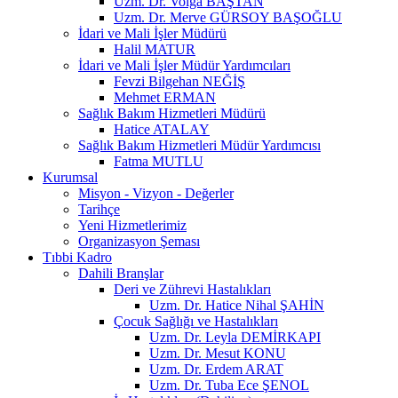
Uzm. Dr. Volga BAŞTAN
Uzm. Dr. Merve GÜRSOY BAŞOĞLU
İdari ve Mali İşler Müdürü
Halil MATUR
İdari ve Mali İşler Müdür Yardımcıları
Fevzi Bilgehan NEĞİŞ
Mehmet ERMAN
Sağlık Bakım Hizmetleri Müdürü
Hatice ATALAY
Sağlık Bakım Hizmetleri Müdür Yardımcısı
Fatma MUTLU
Kurumsal
Misyon - Vizyon - Değerler
Tarihçe
Yeni Hizmetlerimiz
Organizasyon Şeması
Tıbbi Kadro
Dahili Branşlar
Deri ve Zührevi Hastalıkları
Uzm. Dr. Hatice Nihal ŞAHİN
Çocuk Sağlığı ve Hastalıkları
Uzm. Dr. Leyla DEMİRKAPI
Uzm. Dr. Mesut KONU
Uzm. Dr. Erdem ARAT
Uzm. Dr. Tuba Ece ŞENOL