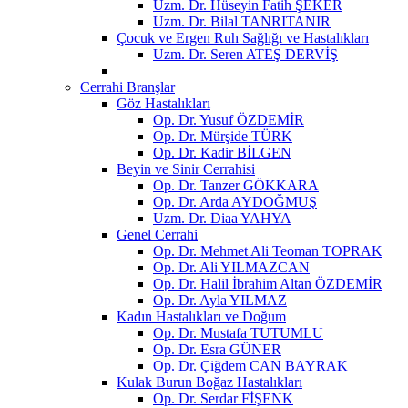
Uzm. Dr. Hüseyin Fatih ŞEKER
Uzm. Dr. Bilal TANRITANIR
Çocuk ve Ergen Ruh Sağlığı ve Hastalıkları
Uzm. Dr. Seren ATEŞ DERVİŞ
Cerrahi Branşlar
Göz Hastalıkları
Op. Dr. Yusuf ÖZDEMİR
Op. Dr. Mürşide TÜRK
Op. Dr. Kadir BİLGEN
Beyin ve Sinir Cerrahisi
Op. Dr. Tanzer GÖKKARA
Op. Dr. Arda AYDOĞMUŞ
Uzm. Dr. Diaa YAHYA
Genel Cerrahi
Op. Dr. Mehmet Ali Teoman TOPRAK
Op. Dr. Ali YILMAZCAN
Op. Dr. Halil İbrahim Altan ÖZDEMİR
Op. Dr. Ayla YILMAZ
Kadın Hastalıkları ve Doğum
Op. Dr. Mustafa TUTUMLU
Op. Dr. Esra GÜNER
Op. Dr. Çiğdem CAN BAYRAK
Kulak Burun Boğaz Hastalıkları
Op. Dr. Serdar FİŞENK