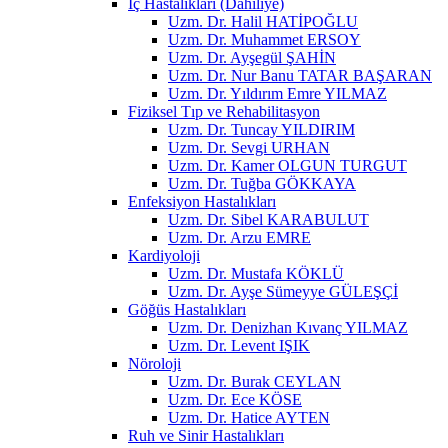
İç Hastalıkları (Dahiliye)
Uzm. Dr. Halil HATİPOĞLU
Uzm. Dr. Muhammet ERSOY
Uzm. Dr. Ayşegül ŞAHİN
Uzm. Dr. Nur Banu TATAR BAŞARAN
Uzm. Dr. Yıldırım Emre YILMAZ
Fiziksel Tıp ve Rehabilitasyon
Uzm. Dr. Tuncay YILDIRIM
Uzm. Dr. Sevgi URHAN
Uzm. Dr. Kamer OLGUN TURGUT
Uzm. Dr. Tuğba GÖKKAYA
Enfeksiyon Hastalıkları
Uzm. Dr. Sibel KARABULUT
Uzm. Dr. Arzu EMRE
Kardiyoloji
Uzm. Dr. Mustafa KÖKLÜ
Uzm. Dr. Ayşe Sümeyye GÜLEŞÇİ
Göğüs Hastalıkları
Uzm. Dr. Denizhan Kıvanç YILMAZ
Uzm. Dr. Levent IŞIK
Nöroloji
Uzm. Dr. Burak CEYLAN
Uzm. Dr. Ece KÖSE
Uzm. Dr. Hatice AYTEN
Ruh ve Sinir Hastalıkları