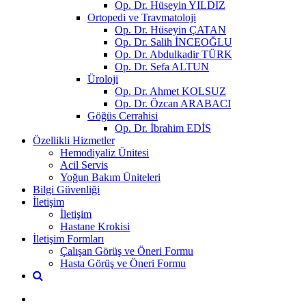
Op. Dr. Hüseyin YILDIZ
Ortopedi ve Travmatoloji
Op. Dr. Hüseyin ÇATAN
Op. Dr. Salih İNCEOĞLU
Op. Dr. Abdulkadir TÜRK
Op. Dr. Sefa ALTUN
Üroloji
Op. Dr. Ahmet KOLSUZ
Op. Dr. Özcan ARABACI
Göğüs Cerrahisi
Op. Dr. İbrahim EDİS
Özellikli Hizmetler
Hemodiyaliz Ünitesi
Acil Servis
Yoğun Bakım Üniteleri
Bilgi Güvenliği
İletişim
İletişim
Hastane Krokisi
İletişim Formları
Çalışan Görüş ve Öneri Formu
Hasta Görüş ve Öneri Formu