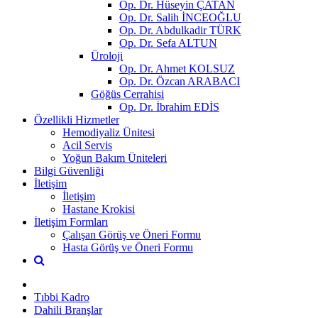
Op. Dr. Hüseyin ÇATAN
Op. Dr. Salih İNCEOĞLU
Op. Dr. Abdulkadir TÜRK
Op. Dr. Sefa ALTUN
Üroloji
Op. Dr. Ahmet KOLSUZ
Op. Dr. Özcan ARABACI
Göğüs Cerrahisi
Op. Dr. İbrahim EDİS
Özellikli Hizmetler
Hemodiyaliz Ünitesi
Acil Servis
Yoğun Bakım Üniteleri
Bilgi Güvenliği
İletişim
İletişim
Hastane Krokisi
İletişim Formları
Çalışan Görüş ve Öneri Formu
Hasta Görüş ve Öneri Formu
Tıbbi Kadro
Dahili Branşlar