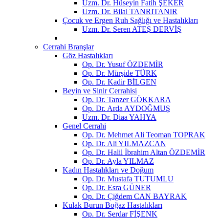
Uzm. Dr. Hüseyin Fatih ŞEKER
Uzm. Dr. Bilal TANRITANIR
Çocuk ve Ergen Ruh Sağlığı ve Hastalıkları
Uzm. Dr. Seren ATEŞ DERVİŞ
Cerrahi Branşlar
Göz Hastalıkları
Op. Dr. Yusuf ÖZDEMİR
Op. Dr. Mürşide TÜRK
Op. Dr. Kadir BİLGEN
Beyin ve Sinir Cerrahisi
Op. Dr. Tanzer GÖKKARA
Op. Dr. Arda AYDOĞMUŞ
Uzm. Dr. Diaa YAHYA
Genel Cerrahi
Op. Dr. Mehmet Ali Teoman TOPRAK
Op. Dr. Ali YILMAZCAN
Op. Dr. Halil İbrahim Altan ÖZDEMİR
Op. Dr. Ayla YILMAZ
Kadın Hastalıkları ve Doğum
Op. Dr. Mustafa TUTUMLU
Op. Dr. Esra GÜNER
Op. Dr. Çiğdem CAN BAYRAK
Kulak Burun Boğaz Hastalıkları
Op. Dr. Serdar FİŞENK