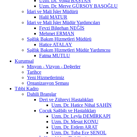
Uzm. Dr. Volga BAŞTAN
Uzm. Dr. Merve GÜRSOY BAŞOĞLU
İdari ve Mali İşler Müdürü
Halil MATUR
İdari ve Mali İşler Müdür Yardımcıları
Fevzi Bilgehan NEĞİŞ
Mehmet ERMAN
Sağlık Bakım Hizmetleri Müdürü
Hatice ATALAY
Sağlık Bakım Hizmetleri Müdür Yardımcısı
Fatma MUTLU
Kurumsal
Misyon - Vizyon - Değerler
Tarihçe
Yeni Hizmetlerimiz
Organizasyon Şeması
Tıbbi Kadro
Dahili Branşlar
Deri ve Zührevi Hastalıkları
Uzm. Dr. Hatice Nihal ŞAHİN
Çocuk Sağlığı ve Hastalıkları
Uzm. Dr. Leyla DEMİRKAPI
Uzm. Dr. Mesut KONU
Uzm. Dr. Erdem ARAT
Uzm. Dr. Tuba Ece ŞENOL