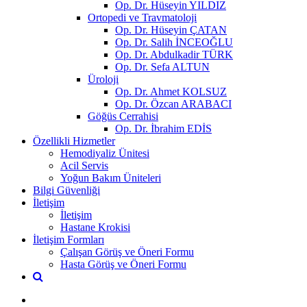
Op. Dr. Hüseyin YILDIZ
Ortopedi ve Travmatoloji
Op. Dr. Hüseyin ÇATAN
Op. Dr. Salih İNCEOĞLU
Op. Dr. Abdulkadir TÜRK
Op. Dr. Sefa ALTUN
Üroloji
Op. Dr. Ahmet KOLSUZ
Op. Dr. Özcan ARABACI
Göğüs Cerrahisi
Op. Dr. İbrahim EDİS
Özellikli Hizmetler
Hemodiyaliz Ünitesi
Acil Servis
Yoğun Bakım Üniteleri
Bilgi Güvenliği
İletişim
İletişim
Hastane Krokisi
İletişim Formları
Çalışan Görüş ve Öneri Formu
Hasta Görüş ve Öneri Formu