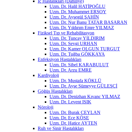
İç Hastalıkları (Dahiliye)
Uzm. Dr. Halil HATİPOĞLU
Uzm. Dr. Muhammet ERSOY
Uzm. Dr. Ayşegül ŞAHİN
Uzm. Dr. Nur Banu TATAR BAŞARAN
Uzm. Dr. Yıldırım Emre YILMAZ
Fiziksel Tıp ve Rehabilitasyon
Uzm. Dr. Tuncay YILDIRIM
Uzm. Dr. Sevgi URHAN
Uzm. Dr. Kamer OLGUN TURGUT
Uzm. Dr. Tuğba GÖKKAYA
Enfeksiyon Hastalıkları
Uzm. Dr. Sibel KARABULUT
Uzm. Dr. Arzu EMRE
Kardiyoloji
Uzm. Dr. Mustafa KÖKLÜ
Uzm. Dr. Ayşe Sümeyye GÜLEŞÇİ
Göğüs Hastalıkları
Uzm. Dr. Denizhan Kıvanç YILMAZ
Uzm. Dr. Levent IŞIK
Nöroloji
Uzm. Dr. Burak CEYLAN
Uzm. Dr. Ece KÖSE
Uzm. Dr. Hatice AYTEN
Ruh ve Sinir Hastalıkları