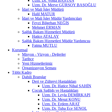
Uzm. Dr. Volga BAŞTAN
Uzm. Dr. Merve GÜRSOY BAŞOĞLU
İdari ve Mali İşler Müdürü
Halil MATUR
İdari ve Mali İşler Müdür Yardımcıları
Fevzi Bilgehan NEĞİŞ
Mehmet ERMAN
Sağlık Bakım Hizmetleri Müdürü
Hatice ATALAY
Sağlık Bakım Hizmetleri Müdür Yardımcısı
Fatma MUTLU
Kurumsal
Misyon - Vizyon - Değerler
Tarihçe
Yeni Hizmetlerimiz
Organizasyon Şeması
Tıbbi Kadro
Dahili Branşlar
Deri ve Zührevi Hastalıkları
Uzm. Dr. Hatice Nihal ŞAHİN
Çocuk Sağlığı ve Hastalıkları
Uzm. Dr. Leyla DEMİRKAPI
Uzm. Dr. Mesut KONU
Uzm. Dr. Erdem ARAT
Uzm. Dr. Tuba Ece ŞENOL