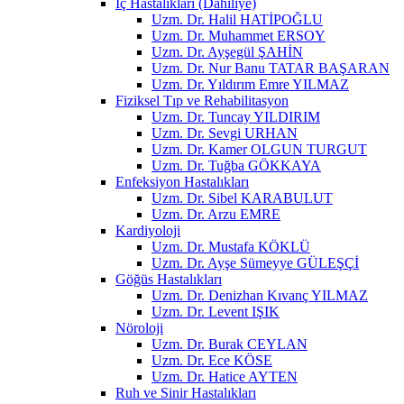
İç Hastalıkları (Dahiliye)
Uzm. Dr. Halil HATİPOĞLU
Uzm. Dr. Muhammet ERSOY
Uzm. Dr. Ayşegül ŞAHİN
Uzm. Dr. Nur Banu TATAR BAŞARAN
Uzm. Dr. Yıldırım Emre YILMAZ
Fiziksel Tıp ve Rehabilitasyon
Uzm. Dr. Tuncay YILDIRIM
Uzm. Dr. Sevgi URHAN
Uzm. Dr. Kamer OLGUN TURGUT
Uzm. Dr. Tuğba GÖKKAYA
Enfeksiyon Hastalıkları
Uzm. Dr. Sibel KARABULUT
Uzm. Dr. Arzu EMRE
Kardiyoloji
Uzm. Dr. Mustafa KÖKLÜ
Uzm. Dr. Ayşe Sümeyye GÜLEŞÇİ
Göğüs Hastalıkları
Uzm. Dr. Denizhan Kıvanç YILMAZ
Uzm. Dr. Levent IŞIK
Nöroloji
Uzm. Dr. Burak CEYLAN
Uzm. Dr. Ece KÖSE
Uzm. Dr. Hatice AYTEN
Ruh ve Sinir Hastalıkları