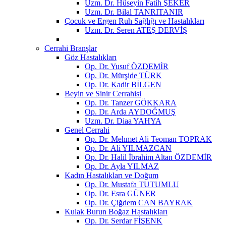
Uzm. Dr. Hüseyin Fatih ŞEKER
Uzm. Dr. Bilal TANRITANIR
Çocuk ve Ergen Ruh Sağlığı ve Hastalıkları
Uzm. Dr. Seren ATEŞ DERVİŞ
Cerrahi Branşlar
Göz Hastalıkları
Op. Dr. Yusuf ÖZDEMİR
Op. Dr. Mürşide TÜRK
Op. Dr. Kadir BİLGEN
Beyin ve Sinir Cerrahisi
Op. Dr. Tanzer GÖKKARA
Op. Dr. Arda AYDOĞMUŞ
Uzm. Dr. Diaa YAHYA
Genel Cerrahi
Op. Dr. Mehmet Ali Teoman TOPRAK
Op. Dr. Ali YILMAZCAN
Op. Dr. Halil İbrahim Altan ÖZDEMİR
Op. Dr. Ayla YILMAZ
Kadın Hastalıkları ve Doğum
Op. Dr. Mustafa TUTUMLU
Op. Dr. Esra GÜNER
Op. Dr. Çiğdem CAN BAYRAK
Kulak Burun Boğaz Hastalıkları
Op. Dr. Serdar FİŞENK