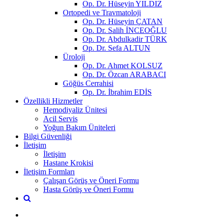
Op. Dr. Hüseyin YILDIZ
Ortopedi ve Travmatoloji
Op. Dr. Hüseyin ÇATAN
Op. Dr. Salih İNCEOĞLU
Op. Dr. Abdulkadir TÜRK
Op. Dr. Sefa ALTUN
Üroloji
Op. Dr. Ahmet KOLSUZ
Op. Dr. Özcan ARABACI
Göğüs Cerrahisi
Op. Dr. İbrahim EDİS
Özellikli Hizmetler
Hemodiyaliz Ünitesi
Acil Servis
Yoğun Bakım Üniteleri
Bilgi Güvenliği
İletişim
İletişim
Hastane Krokisi
İletişim Formları
Çalışan Görüş ve Öneri Formu
Hasta Görüş ve Öneri Formu